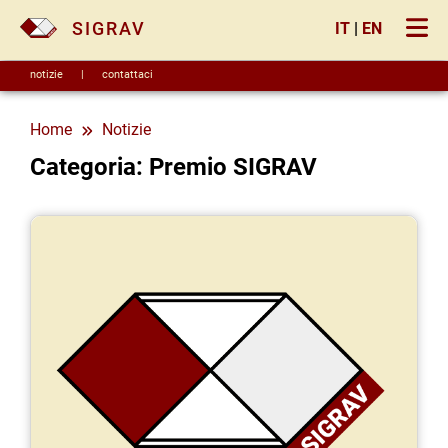
×
SIGRAV
IT
|
EN
notizie
|
contattaci
Home
notizie
Categoria: Premio SIGRAV