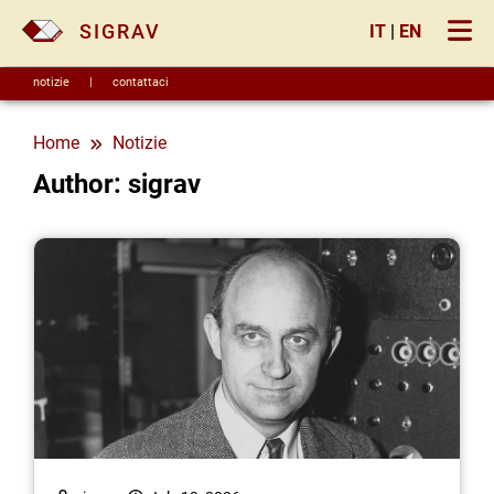
×
SIGRAV
IT
|
EN
notizie
|
contattaci
Home
notizie
Author: sigrav