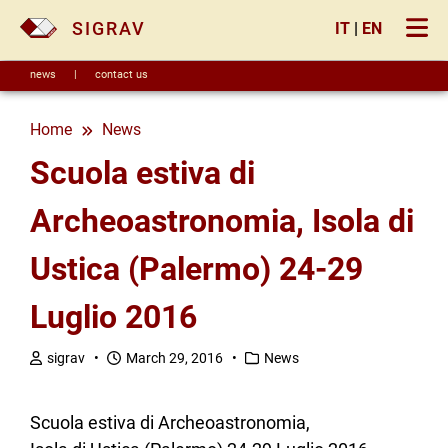
×
SIGRAV
IT
|
EN
news
|
contact us
Home
news
Scuola estiva di
Archeoastronomia, Isola di
Ustica (Palermo) 24-29
Luglio 2016
sigrav •
March 29, 2016 •
News
Scuola estiva di Archeoastronomia,